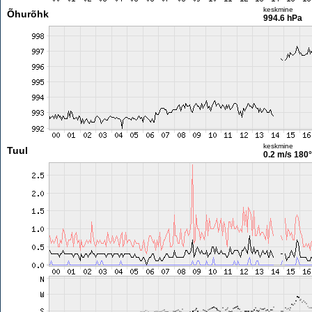
keskmine
Õhurõhk
994.6 hPa
keskmine
Tuul
0.2 m/s
180°