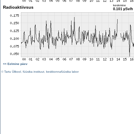
keskmine
Radioaktiivsus
0.101 µSv/h
<< Eelmine päev
©
Tartu Ülikool
,
füüsika instituut
,
keskkonnafüüsika labor