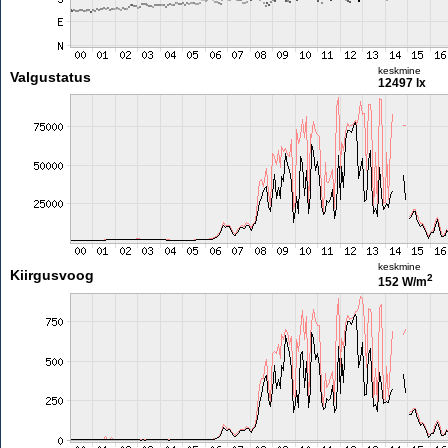
keskmine
Valgustatus
12497 lx
keskmine
Kiirgusvoog
2
152 W/m