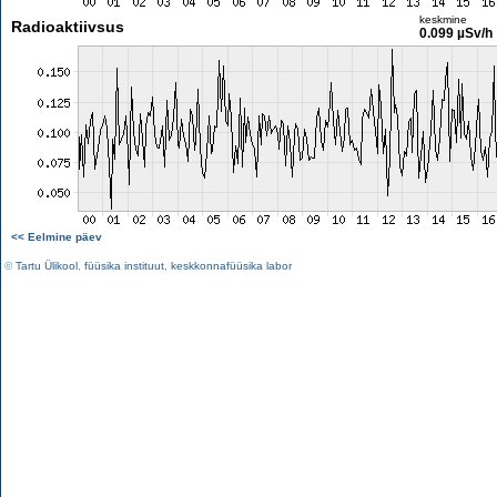
keskmine
Radioaktiivsus
0.099 µSv/h
<< Eelmine päev
©
Tartu Ülikool
,
füüsika instituut
,
keskkonnafüüsika labor