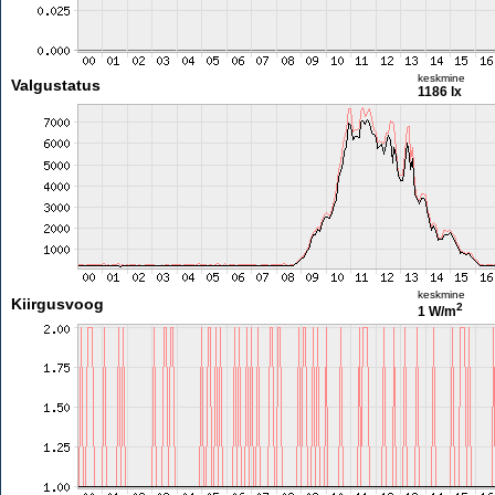
keskmine
Valgustatus
1186 lx
keskmine
Kiirgusvoog
2
1 W/m