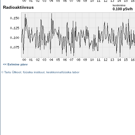
keskmine
Radioaktiivsus
0.100 µSv/h
<< Eelmine päev
©
Tartu Ülikool
,
füüsika instituut
,
keskkonnafüüsika labor