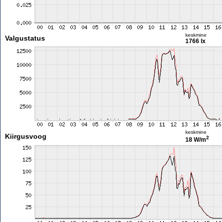
keskmine
Valgustatus
1766 lx
keskmine
Kiirgusvoog
2
18 W/m