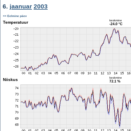
6.
jaanuar
2003
<< Eelmine päev
keskmine
Temperatuur
-24.0 °C
keskmine
Niiskus
72.1 %