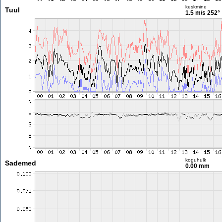
keskmine
Tuul
1.5 m/s
252°
koguhulk
Sademed
0.00 mm