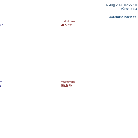
07 Aug 2026 02:22:50
värskenda
Järgmine päev >>
um
maksimum
°C
-0.5 °C
um
maksimum
%
95.5 %