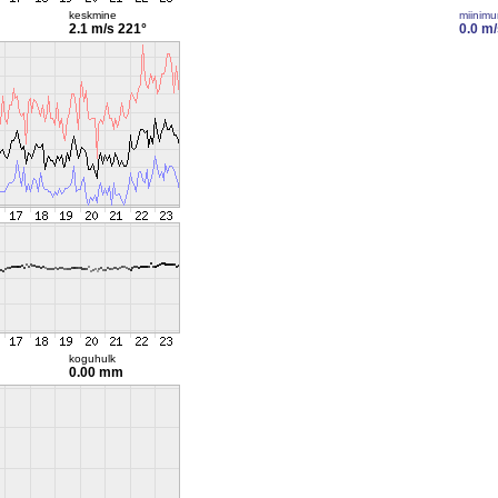
keskmine
miinim
2.1 m/s
221°
0.0 m/
koguhulk
0.00 mm