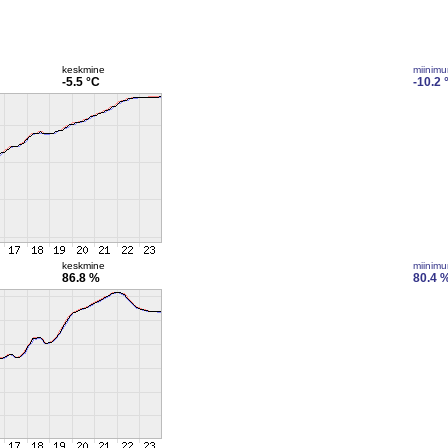
keskmine
miinim
-5.5 °C
-10.2 
keskmine
miinim
86.8 %
80.4 