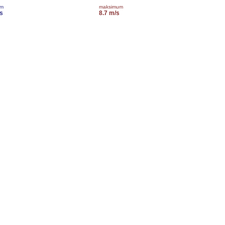
um
maksimum
s
8.7 m/s