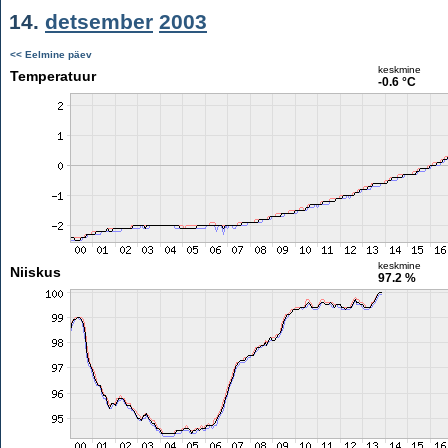
14.
detsember
2003
<< Eelmine päev
keskmine
Temperatuur
-0.6 °C
keskmine
Niiskus
97.2 %