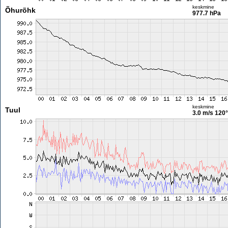
keskmine
Õhurõhk
977.7 hPa
keskmine
Tuul
3.0 m/s
120°