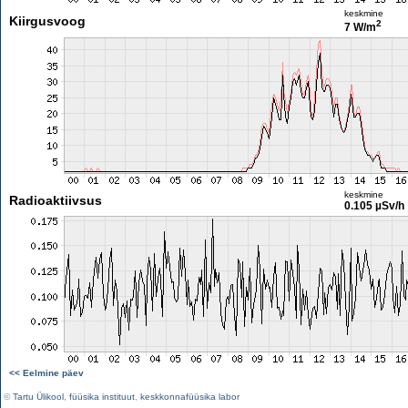
keskmine
Kiirgusvoog
2
7 W/m
keskmine
Radioaktiivsus
0.105 µSv/h
<< Eelmine päev
©
Tartu Ülikool
,
füüsika instituut
,
keskkonnafüüsika labor