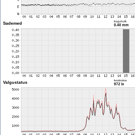
koguhulk
Sademed
0.40 mm
keskmine
Valgustatus
972 lx