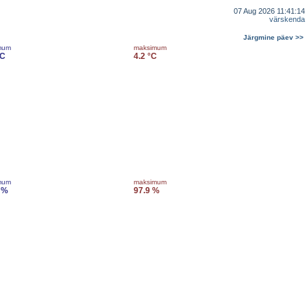
07 Aug 2026 11:41:14
värskenda
Järgmine päev >>
mum
maksimum
°C
4.2 °C
mum
maksimum
 %
97.9 %