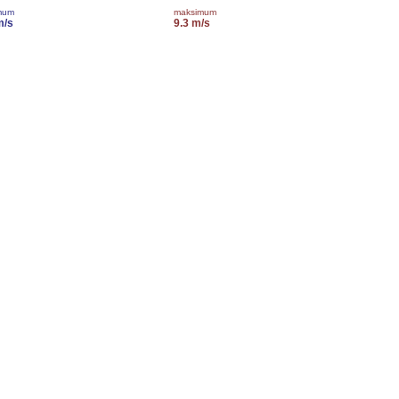
mum
maksimum
m/s
9.3 m/s