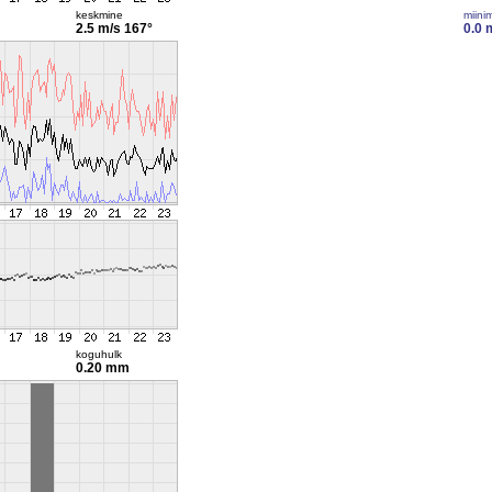
keskmine
miini
2.5 m/s
167°
0.0 
koguhulk
0.20 mm