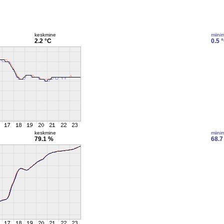
keskmine
miini
2.2 °C
0.5 
keskmine
miini
79.1 %
68.7