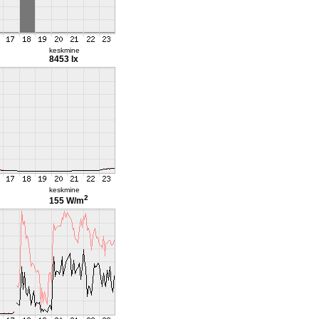
keskmine
8453 lx
keskmine
2
155 W/m