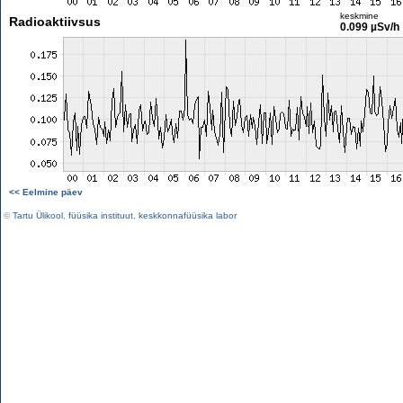
keskmine
Radioaktiivsus
0.099 µSv/h
<< Eelmine päev
©
Tartu Ülikool
,
füüsika instituut
,
keskkonnafüüsika labor