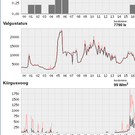
keskmine
Valgustatus
7790 lx
keskmine
Kiirgusvoog
2
99 W/m