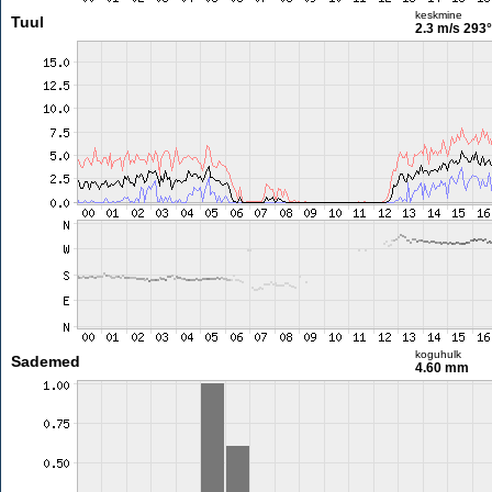
keskmine
Tuul
2.3 m/s
293°
koguhulk
Sademed
4.60 mm