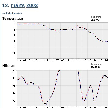
12.
märts
2003
<< Eelmine päev
keskmine
Temperatuur
2.1 °C
keskmine
Niiskus
97.9 %