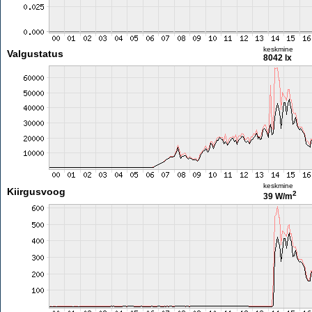
keskmine
Valgustatus
8042 lx
keskmine
Kiirgusvoog
2
39 W/m