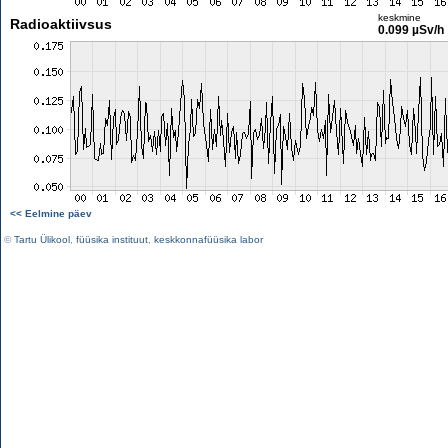
keskmine
Radioaktiivsus
0.099 µSv/h
<< Eelmine päev
©
Tartu Ülikool
,
füüsika instituut
,
keskkonnafüüsika labor