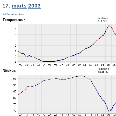
17.
märts
2003
<< Eelmine päev
keskmine
Temperatuur
1.7 °C
keskmine
Niiskus
84.8 %