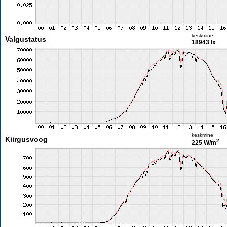
keskmine
Valgustatus
18943 lx
keskmine
Kiirgusvoog
2
225 W/m