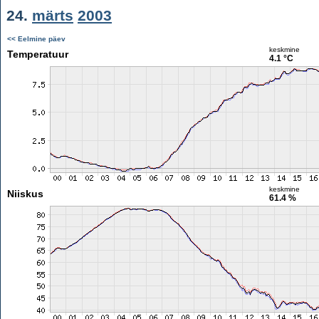
24.
märts
2003
<< Eelmine päev
keskmine
Temperatuur
4.1 °C
keskmine
Niiskus
61.4 %