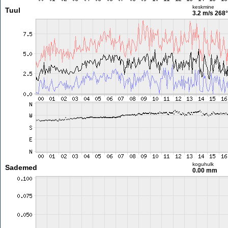
keskmine
Tuul
3.2 m/s
268°
koguhulk
Sademed
0.00 mm