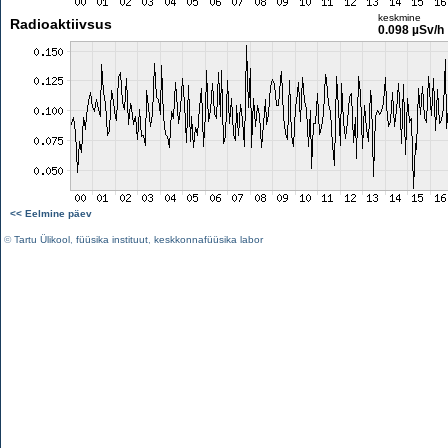
keskmine
Radioaktiivsus
0.098 µSv/h
<< Eelmine päev
©
Tartu Ülikool
,
füüsika instituut
,
keskkonnafüüsika labor