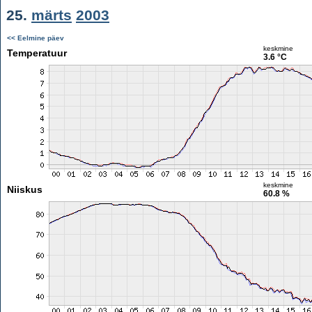
25.
märts
2003
<< Eelmine päev
keskmine
Temperatuur
3.6 °C
keskmine
Niiskus
60.8 %