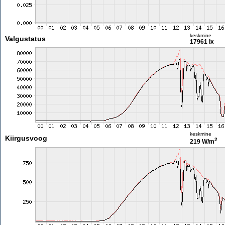
keskmine
Valgustatus
17961 lx
keskmine
Kiirgusvoog
2
219 W/m