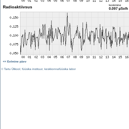
keskmine
Radioaktiivsus
0.097 µSv/h
<< Eelmine päev
©
Tartu Ülikool
,
füüsika instituut
,
keskkonnafüüsika labor