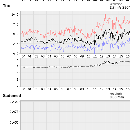
keskmine
Tuul
2.7 m/s
290°
koguhulk
Sademed
0.00 mm