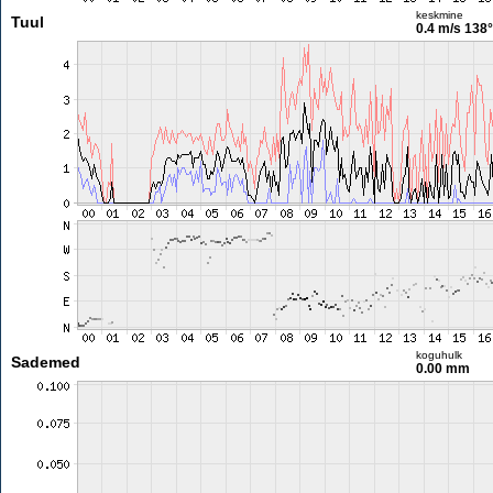
keskmine
Tuul
0.4 m/s
138°
koguhulk
Sademed
0.00 mm