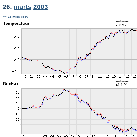
26.
märts
2003
<< Eelmine päev
keskmine
Temperatuur
2.0 °C
keskmine
Niiskus
41.1 %