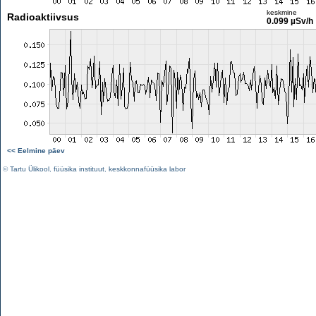
keskmine
Radioaktiivsus
0.099 µSv/h
<< Eelmine päev
©
Tartu Ülikool
,
füüsika instituut
,
keskkonnafüüsika labor