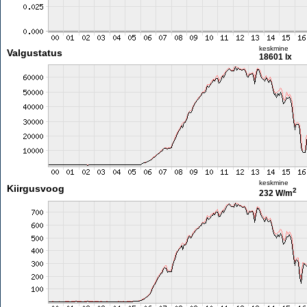
keskmine
Valgustatus
18601 lx
keskmine
Kiirgusvoog
2
232 W/m