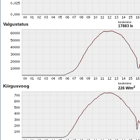
keskmine
Valgustatus
17883 lx
keskmine
Kiirgusvoog
2
226 W/m