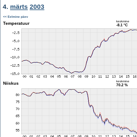
4.
märts
2003
<< Eelmine päev
keskmine
Temperatuur
-8.1 °C
keskmine
Niiskus
70.2 %