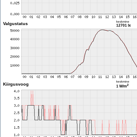
keskmine
Valgustatus
12701 lx
keskmine
Kiirgusvoog
2
1 W/m