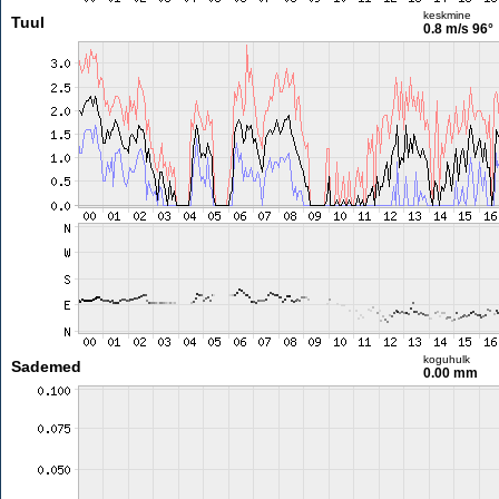
keskmine
Tuul
0.8 m/s
96°
koguhulk
Sademed
0.00 mm