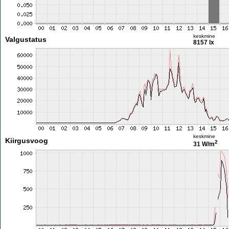
keskmine
Valgustatus
8157 lx
keskmine
Kiirgusvoog
2
31 W/m