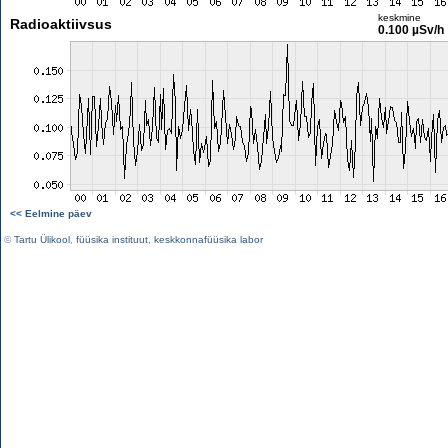
keskmine
Radioaktiivsus
0.100 µSv/h
<< Eelmine päev
©
Tartu Ülikool
,
füüsika instituut
,
keskkonnafüüsika labor