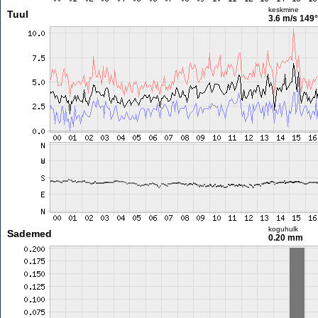
keskmine
Tuul
3.6 m/s
149°
koguhulk
Sademed
0.20 mm