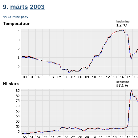
9.
märts
2003
<< Eelmine päev
keskmine
Temperatuur
1.2 °C
keskmine
Niiskus
57.1 %