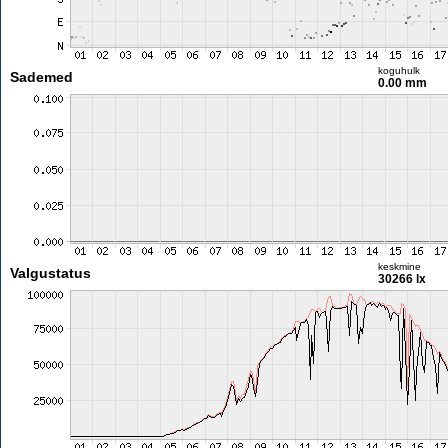
koguhulk
Sademed
0.00 mm
keskmine
Valgustatus
30266 lx