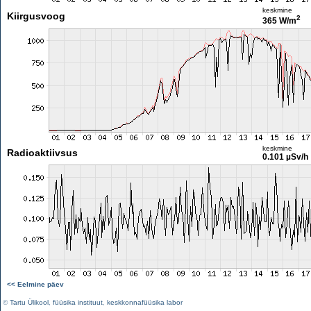
keskmine
Kiirgusvoog
2
365 W/m
keskmine
Radioaktiivsus
0.101 µSv/h
<< Eelmine päev
©
Tartu Ülikool
,
füüsika instituut
,
keskkonnafüüsika labor