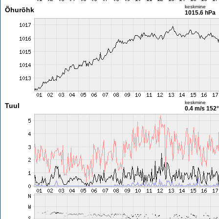
keskmine
Õhurõhk
1015.6 hPa
keskmine
Tuul
0.4 m/s
152°