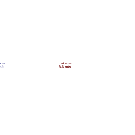
mum
maksimum
m/s
8.6 m/s