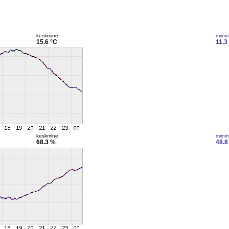
keskmine
miini
15.6 °C
11.3
keskmine
miini
68.3 %
48.8