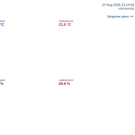
07 Aug 2026 23:14:50
värskenda
Järgmine päev >>
mum
maksimum
 °C
21.0 °C
mum
maksimum
 %
89.9 %