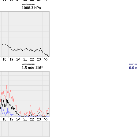
keskmine
1008.3 hPa
keskmine
miini
1.5 m/s
116°
0.0 