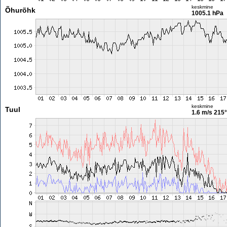
keskmine
Õhurõhk
1005.1 hPa
keskmine
Tuul
1.6 m/s
215°