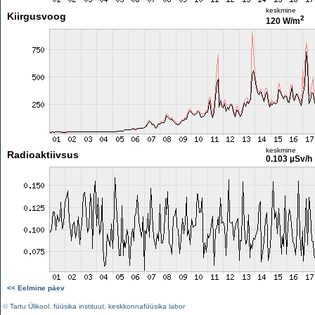
keskmine
Kiirgusvoog
2
120 W/m
keskmine
Radioaktiivsus
0.103 µSv/h
<< Eelmine päev
©
Tartu Ülikool
,
füüsika instituut
,
keskkonnafüüsika labor