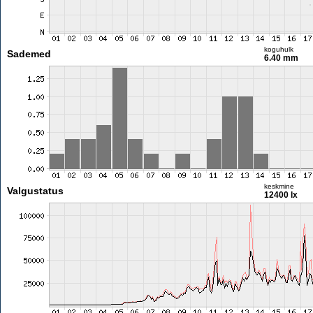
koguhulk
Sademed
6.40 mm
keskmine
Valgustatus
12400 lx