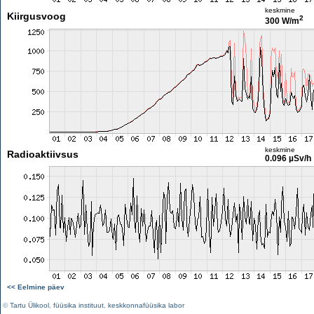
keskmine
Kiirgusvoog
2
300 W/m
keskmine
Radioaktiivsus
0.096 µSv/h
<< Eelmine päev
©
Tartu Ülikool
,
füüsika instituut
,
keskkonnafüüsika labor