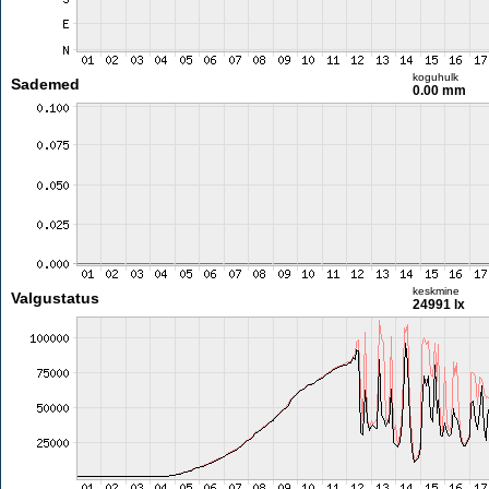
koguhulk
Sademed
0.00 mm
keskmine
Valgustatus
24991 lx