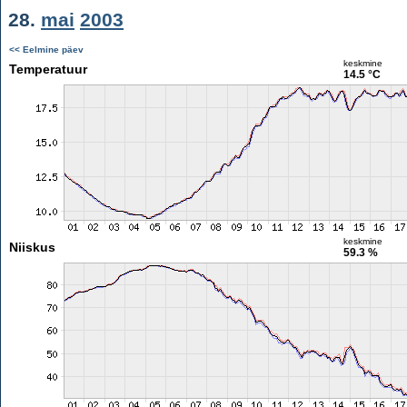
28.
mai
2003
<< Eelmine päev
keskmine
Temperatuur
14.5 °C
keskmine
Niiskus
59.3 %