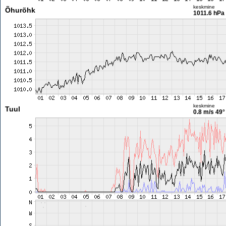
keskmine
Õhurõhk
1011.6 hPa
keskmine
Tuul
0.8 m/s
49°