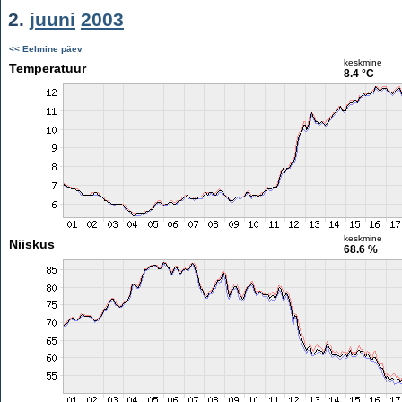
2.
juuni
2003
<< Eelmine päev
keskmine
Temperatuur
8.4 °C
keskmine
Niiskus
68.6 %