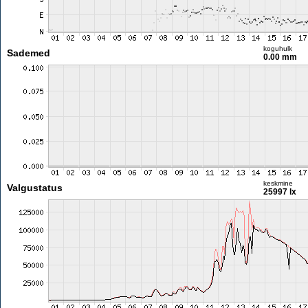
koguhulk
Sademed
0.00 mm
keskmine
Valgustatus
25997 lx