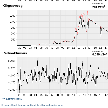
keskmine
Kiirgusvoog
2
281 W/m
keskmine
Radioaktiivsus
0.099 µSv/
<< Eelmine päev
©
Tartu Ülikool
,
füüsika instituut
,
keskkonnafüüsika labor