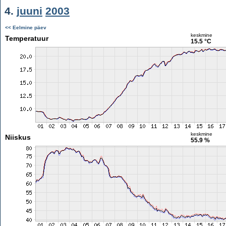
4.
juuni
2003
<< Eelmine päev
keskmine
Temperatuur
15.5 °C
keskmine
Niiskus
55.9 %