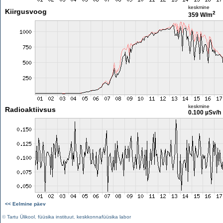
keskmine
Kiirgusvoog
2
359 W/m
keskmine
Radioaktiivsus
0.100 µSv/h
<< Eelmine päev
©
Tartu Ülikool
,
füüsika instituut
,
keskkonnafüüsika labor