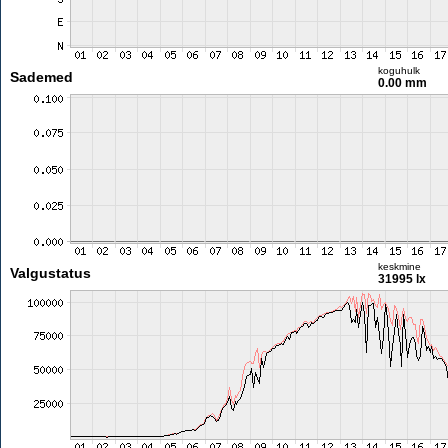
koguhulk
Sademed
0.00 mm
keskmine
Valgustatus
31995 lx