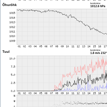
keskmine
Õhurõhk
1012.6 hPa
keskmine
Tuul
1.8 m/s
232°