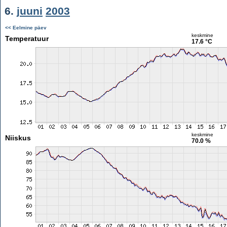
6.
juuni
2003
<< Eelmine päev
keskmine
Temperatuur
17.6 °C
keskmine
Niiskus
70.0 %