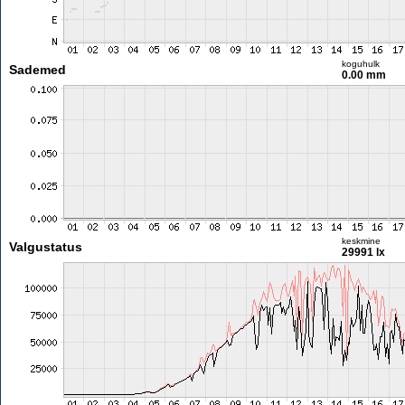
koguhulk
Sademed
0.00 mm
keskmine
Valgustatus
29991 lx