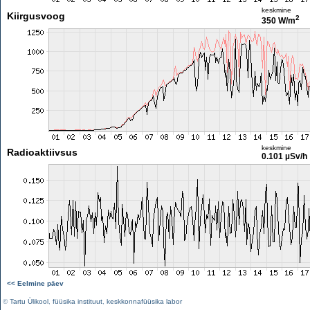
keskmine
Kiirgusvoog
2
350 W/m
keskmine
Radioaktiivsus
0.101 µSv/h
<< Eelmine päev
©
Tartu Ülikool
,
füüsika instituut
,
keskkonnafüüsika labor