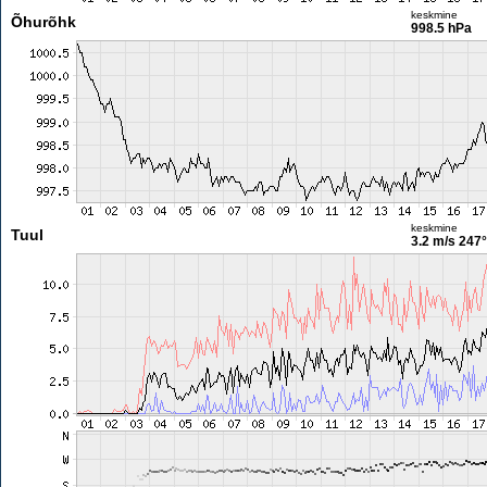
keskmine
Õhurõhk
998.5 hPa
keskmine
Tuul
3.2 m/s
247°