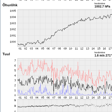
keskmine
Õhurõhk
1002.7 hPa
keskmine
Tuul
1.6 m/s
271°