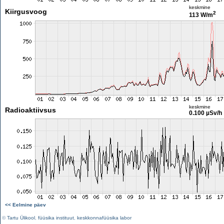
keskmine
Kiirgusvoog
2
113 W/m
keskmine
Radioaktiivsus
0.100 µSv/h
<< Eelmine päev
©
Tartu Ülikool
,
füüsika instituut
,
keskkonnafüüsika labor