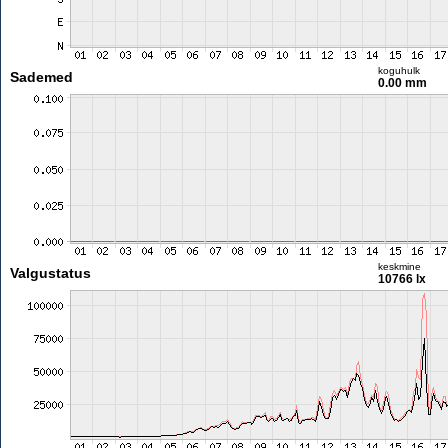
koguhulk
Sademed
0.00 mm
keskmine
Valgustatus
10766 lx