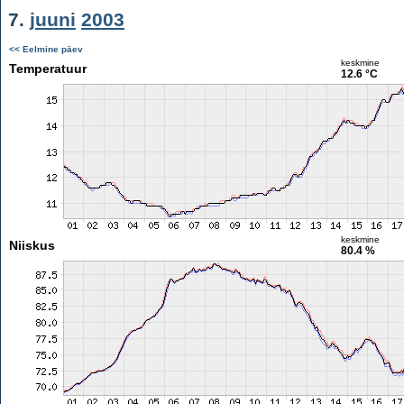
7.
juuni
2003
<< Eelmine päev
keskmine
Temperatuur
12.6 °C
keskmine
Niiskus
80.4 %