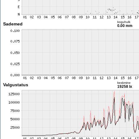
koguhulk
Sademed
0.00 mm
keskmine
Valgustatus
19258 lx