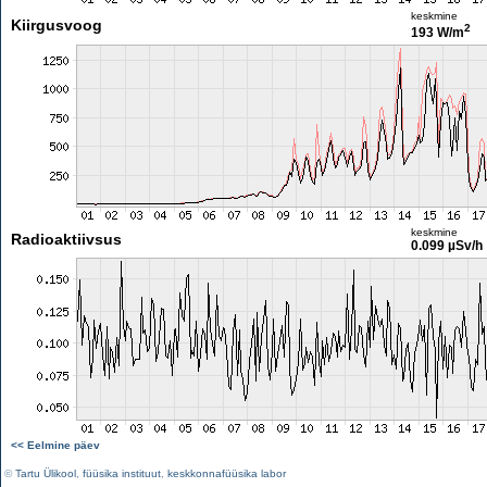
keskmine
Kiirgusvoog
2
193 W/m
keskmine
Radioaktiivsus
0.099 µSv/h
<< Eelmine päev
©
Tartu Ülikool
,
füüsika instituut
,
keskkonnafüüsika labor