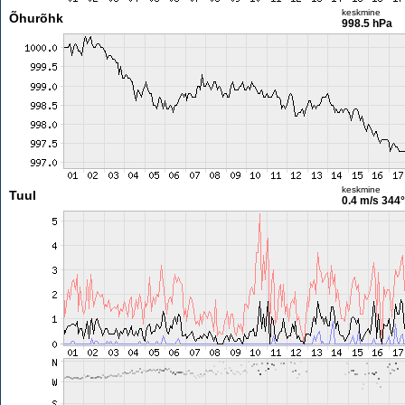
keskmine
Õhurõhk
998.5 hPa
keskmine
Tuul
0.4 m/s
344°