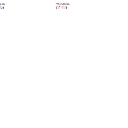
mum
maksimum
m/s
7.4 m/s