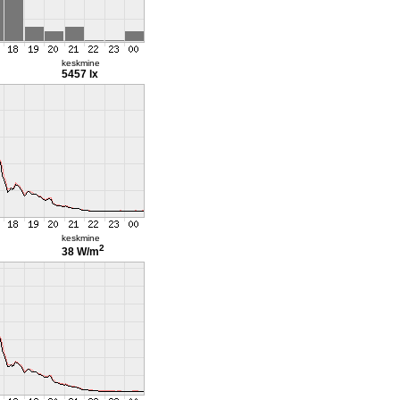
keskmine
5457 lx
keskmine
2
38 W/m