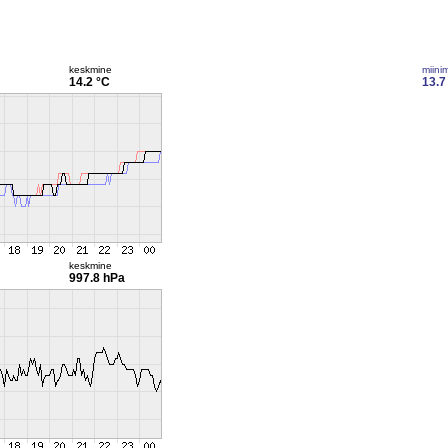
keskmine
miini
14.2 °C
13.7
keskmine
997.8 hPa