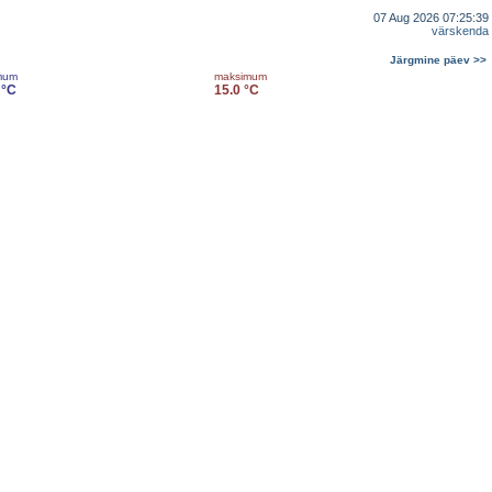
07 Aug 2026 07:25:39
värskenda
Järgmine päev >>
mum
maksimum
 °C
15.0 °C