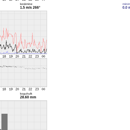
keskmine
miini
1.5 m/s
266°
0.0 
koguhulk
28.60 mm