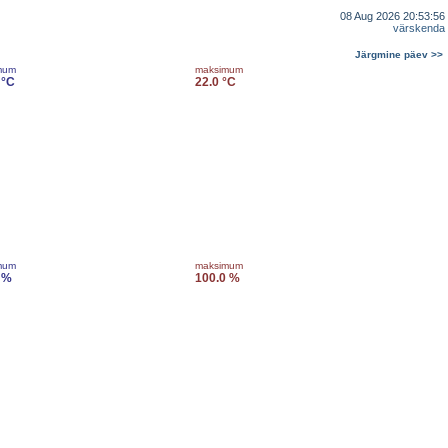
08 Aug 2026 20:53:56
värskenda
Järgmine päev >>
mum
maksimum
 °C
22.0 °C
mum
maksimum
 %
100.0 %