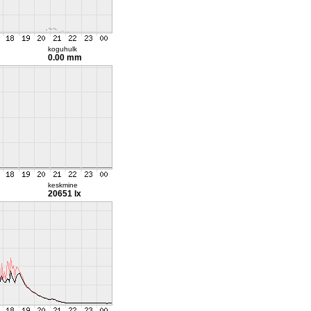
koguhulk
0.00 mm
keskmine
20651 lx