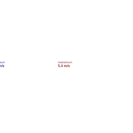
mum
maksimum
m/s
5.4 m/s