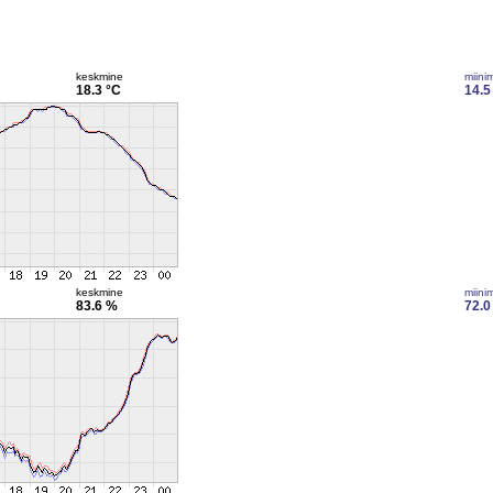
keskmine
miini
18.3 °C
14.5
keskmine
miini
83.6 %
72.0