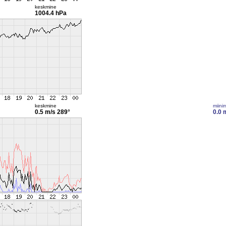
keskmine
1004.4 hPa
keskmine
miini
0.5 m/s
289°
0.0 