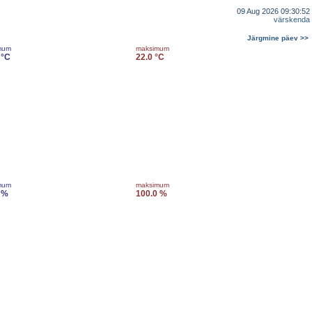
09 Aug 2026 09:30:52
värskenda
Järgmine päev >>
mum
maksimum
 °C
22.0 °C
mum
maksimum
 %
100.0 %