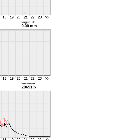
koguhulk
0.00 mm
keskmine
20651 lx