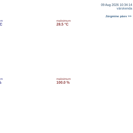
09 Aug 2026 10:34:14
värskenda
Järgmine päev >>
um
maksimum
°C
28.5 °C
um
maksimum
%
100.0 %