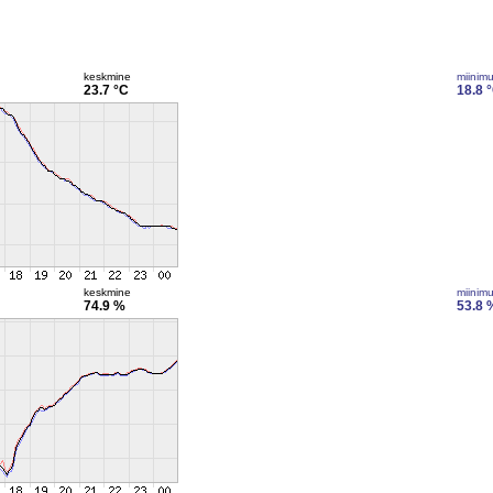
keskmine
miinim
23.7 °C
18.8 
keskmine
miinim
74.9 %
53.8 