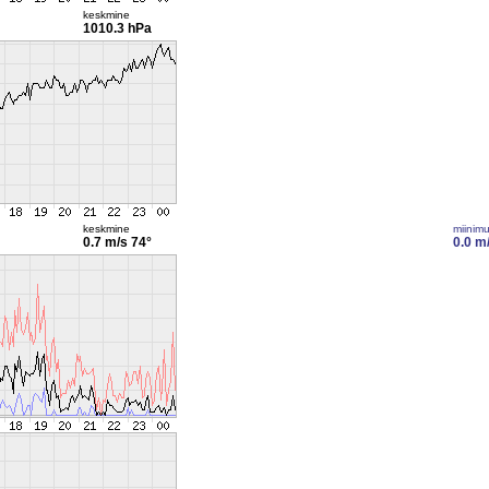
keskmine
1010.3 hPa
keskmine
miinim
0.7 m/s
74°
0.0 m