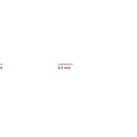
um
maksimum
/s
6.5 m/s