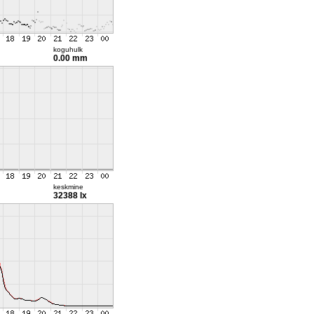
koguhulk
0.00 mm
keskmine
32388 lx