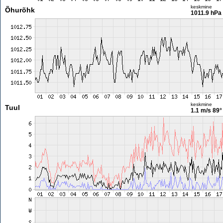
keskmine
Õhurõhk
1011.9 hPa
keskmine
Tuul
1.1 m/s
89°