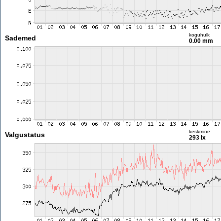
koguhulk
Sademed
0.00 mm
keskmine
Valgustatus
293 lx