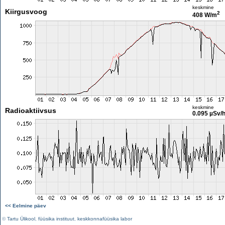
keskmine
Kiirgusvoog
2
408 W/m
keskmine
Radioaktiivsus
0.095 µSv/
<< Eelmine päev
©
Tartu Ülikool
,
füüsika instituut
,
keskkonnafüüsika labor