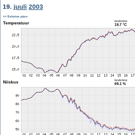
19.
juuli
2003
<< Eelmine päev
keskmine
Temperatuur
19.7 °C
keskmine
Niiskus
69.1 %