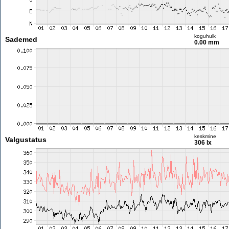
koguhulk
Sademed
0.00 mm
keskmine
Valgustatus
306 lx