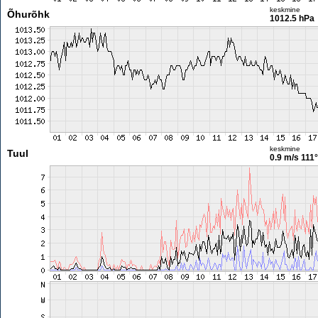
keskmine
Õhurõhk
1012.5 hPa
keskmine
Tuul
0.9 m/s
111°