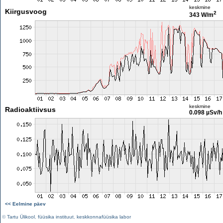
keskmine
Kiirgusvoog
2
343 W/m
keskmine
Radioaktiivsus
0.098 µSv/h
<< Eelmine päev
©
Tartu Ülikool
,
füüsika instituut
,
keskkonnafüüsika labor