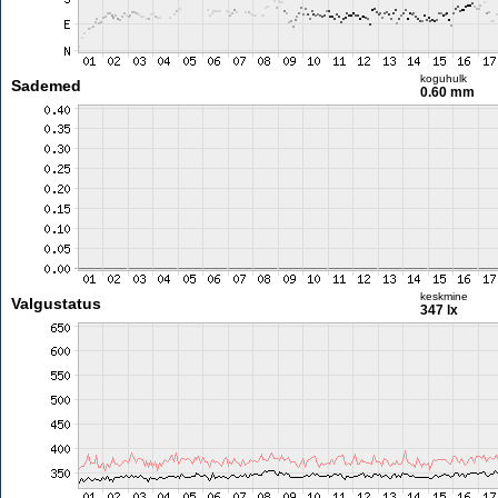
koguhulk
Sademed
0.60 mm
keskmine
Valgustatus
347 lx