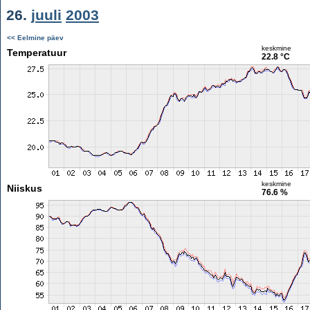
26.
juuli
2003
<< Eelmine päev
keskmine
Temperatuur
22.8 °C
keskmine
Niiskus
76.6 %