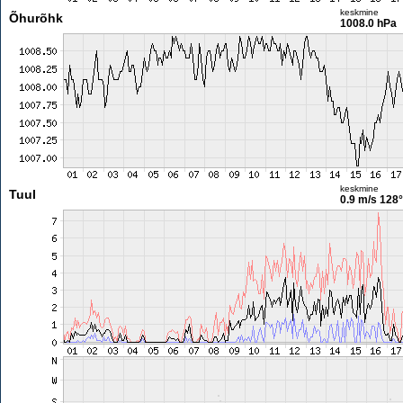
keskmine
Õhurõhk
1008.0 hPa
keskmine
Tuul
0.9 m/s
128°