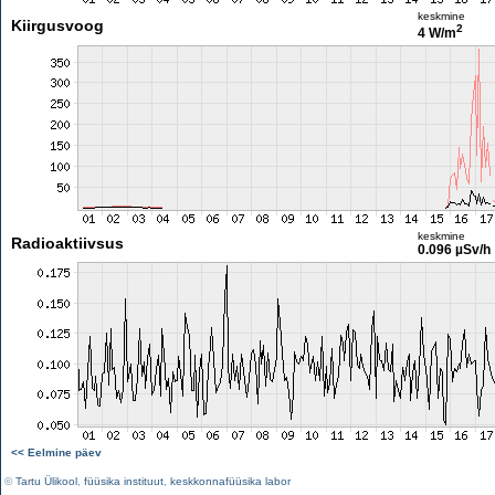
keskmine
Kiirgusvoog
2
4 W/m
keskmine
Radioaktiivsus
0.096 µSv/h
<< Eelmine päev
©
Tartu Ülikool
,
füüsika instituut
,
keskkonnafüüsika labor