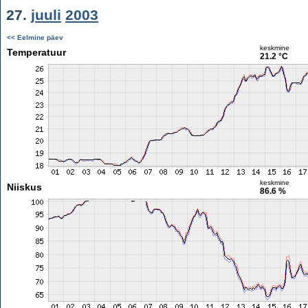
27.
juuli
2003
<< Eelmine päev
keskmine
Temperatuur
21.2 °C
keskmine
Niiskus
86.6 %