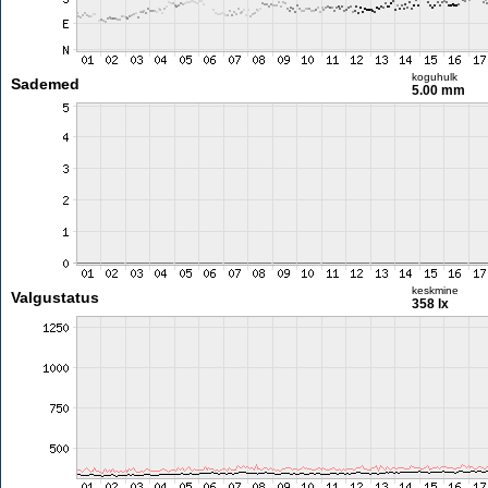
koguhulk
Sademed
5.00 mm
keskmine
Valgustatus
358 lx