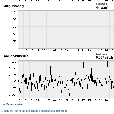
keskmine
Kiirgusvoog
2
44 W/m
keskmine
Radioaktiivsus
0.097 µSv/h
<< Eelmine päev
©
Tartu Ülikool
,
füüsika instituut
,
keskkonnafüüsika labor