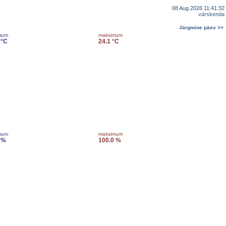
08 Aug 2026 11:41:32
värskenda
Järgmine päev >>
mum
maksimum
 °C
24.1 °C
mum
maksimum
 %
100.0 %