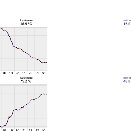
keskmine
miini
18.9 °C
15.0
keskmine
miini
75.2 %
48.8