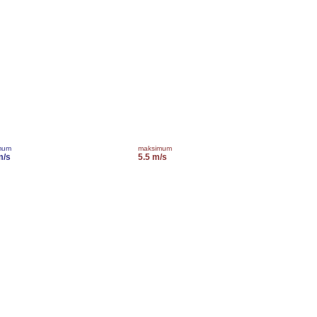
mum
maksimum
m/s
5.5 m/s