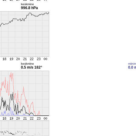
keskmine
996.8 hPa
keskmine
miini
0.5 m/s
182°
0.0 