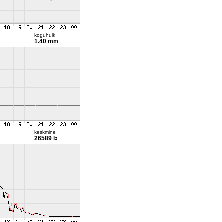
koguhulk
1.40 mm
keskmine
26589 lx