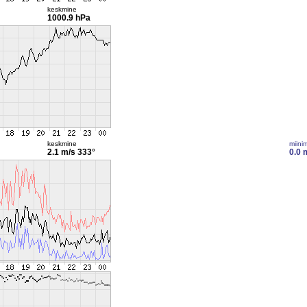
keskmine
1000.9 hPa
keskmine
miini
2.1 m/s
333°
0.0 