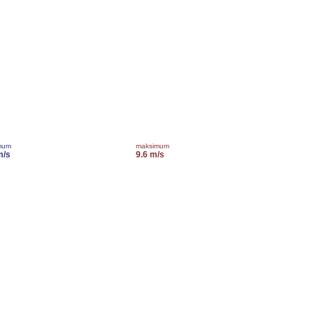
mum
maksimum
m/s
9.6 m/s