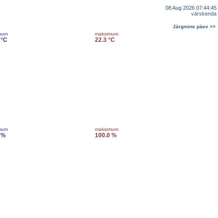
08 Aug 2026 07:44:45
värskenda
Järgmine päev >>
mum
maksimum
 °C
22.3 °C
mum
maksimum
 %
100.0 %