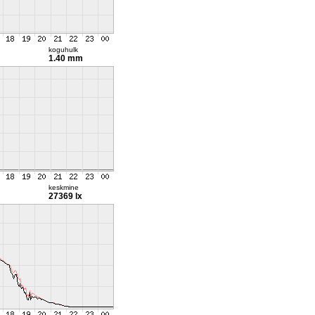
koguhulk
1.40 mm
keskmine
27369 lx