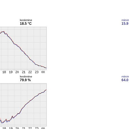
keskmine
miini
18.5 °C
15.9
keskmine
miini
79.9 %
64.0