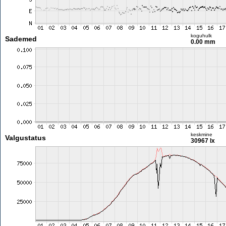
koguhulk
Sademed
0.00 mm
keskmine
Valgustatus
30967 lx