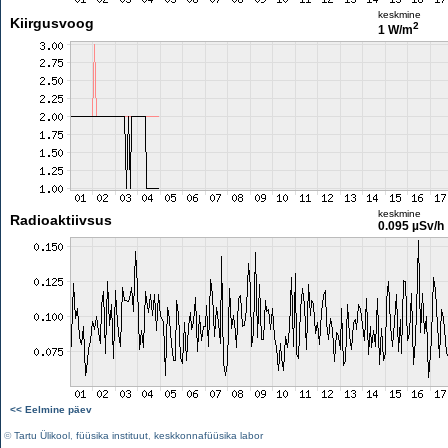
keskmine
Kiirgusvoog
2
1 W/m
keskmine
Radioaktiivsus
0.095 µSv/h
<< Eelmine päev
©
Tartu Ülikool
,
füüsika instituut
,
keskkonnafüüsika labor