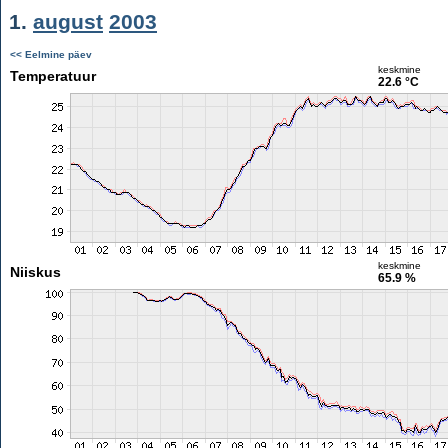
1.
august
2003
<< Eelmine päev
keskmine
Temperatuur
22.6 °C
keskmine
Niiskus
65.9 %