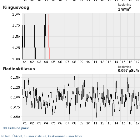
keskmine
Kiirgusvoog
2
1 W/m
keskmine
Radioaktiivsus
0.097 µSv/h
<< Eelmine päev
©
Tartu Ülikool
,
füüsika instituut
,
keskkonnafüüsika labor