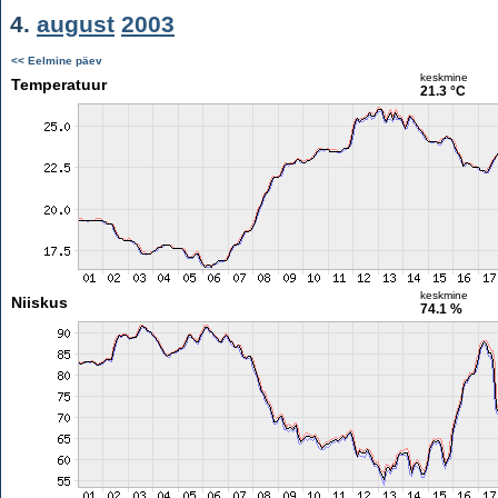
4.
august
2003
<< Eelmine päev
keskmine
Temperatuur
21.3 °C
keskmine
Niiskus
74.1 %