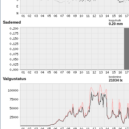
koguhulk
Sademed
0.20 mm
keskmine
Valgustatus
21034 lx