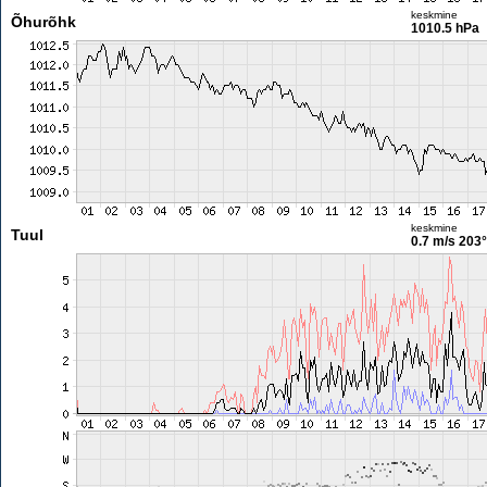
keskmine
Õhurõhk
1010.5 hPa
keskmine
Tuul
0.7 m/s
203°