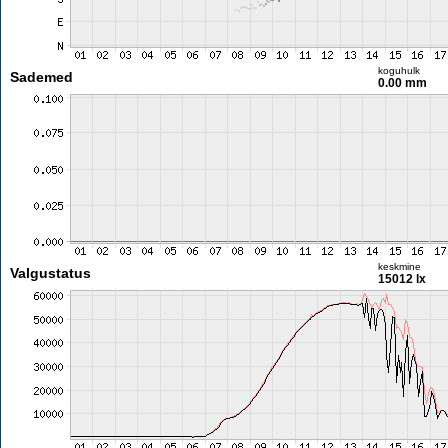
koguhulk
Sademed
0.00 mm
keskmine
Valgustatus
15012 lx