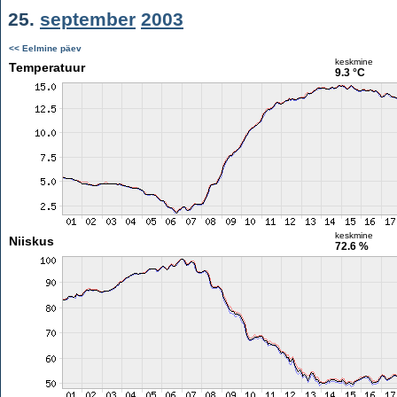
25.
september
2003
<< Eelmine päev
keskmine
Temperatuur
9.3 °C
keskmine
Niiskus
72.6 %