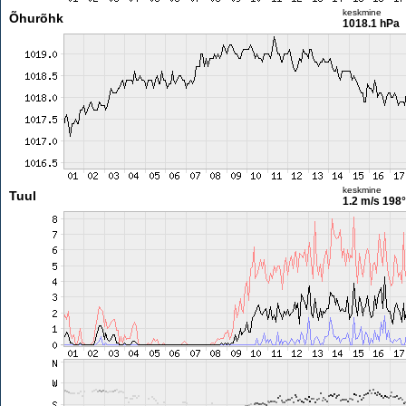
keskmine
Õhurõhk
1018.1 hPa
keskmine
Tuul
1.2 m/s
198°