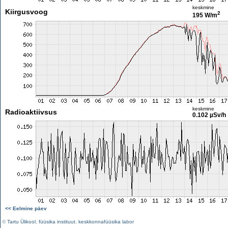
keskmine
Kiirgusvoog
2
195 W/m
keskmine
Radioaktiivsus
0.102 µSv/h
<< Eelmine päev
©
Tartu Ülikool
,
füüsika instituut
,
keskkonnafüüsika labor