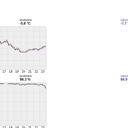
keskmine
miini
-5.8 °C
-7.7
keskmine
miini
98.3 %
88.9