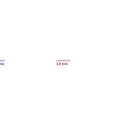
mum
maksimum
m/s
3.8 m/s