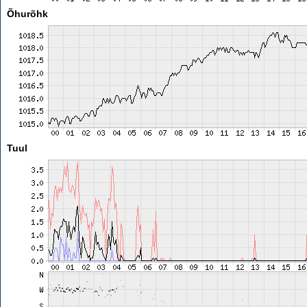
Õhurõhk
Tuul