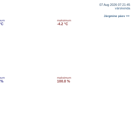
07 Aug 2026 07:21:45
värskenda
Järgmine päev >>
mum
maksimum
 °C
-4.2 °C
mum
maksimum
 %
100.0 %