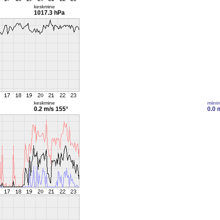
keskmine
1017.3 hPa
keskmine
miini
0.2 m/s
155°
0.0 