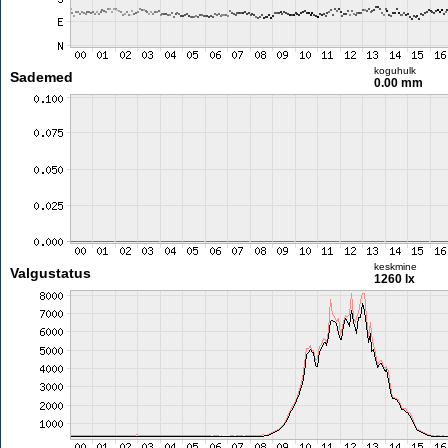
koguhulk
Sademed
0.00 mm
keskmine
Valgustatus
1260 lx