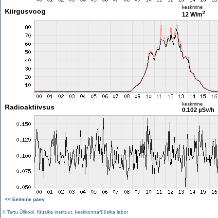
keskmine
Kiirgusvoog
2
12 W/m
keskmine
Radioaktiivsus
0.102 µSv/h
<< Eelmine päev
©
Tartu Ülikool
,
füüsika instituut
,
keskkonnafüüsika labor