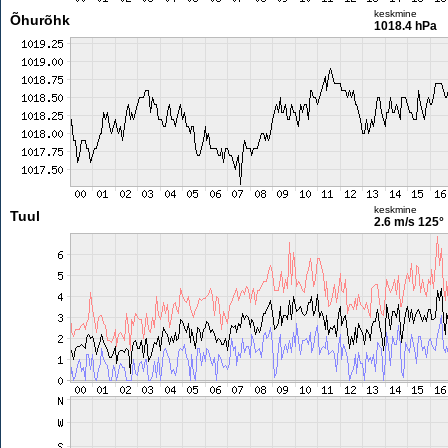
keskmine
Õhurõhk
1018.4 hPa
keskmine
Tuul
2.6 m/s
125°