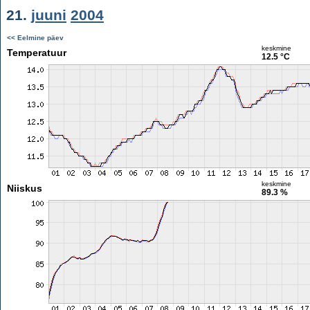
21.
juuni
2004
<< Eelmine päev
keskmine
Temperatuur
12.5 °C
keskmine
Niiskus
89.3 %