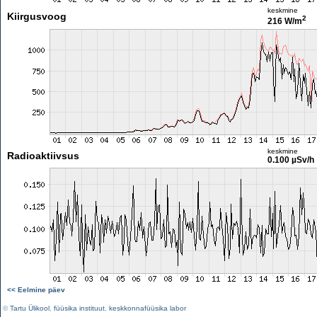
keskmine
Kiirgusvoog
2
216 W/m
keskmine
Radioaktiivsus
0.100 µSv/h
<< Eelmine päev
©
Tartu Ülikool
,
füüsika instituut
,
keskkonnafüüsika labor