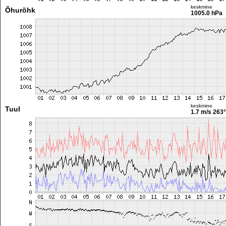
keskmine
Õhurõhk
1005.0 hPa
keskmine
Tuul
1.7 m/s
263°