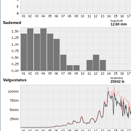
koguhulk
Sademed
12.60 mm
keskmine
Valgustatus
20042 lx