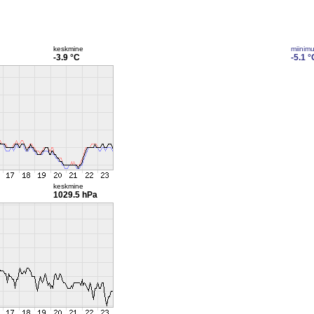
keskmine
miinim
-3.9 °C
-5.1 °
keskmine
1029.5 hPa