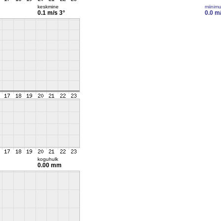
keskmine
miinim
0.1 m/s
3°
0.0 m
koguhulk
0.00 mm