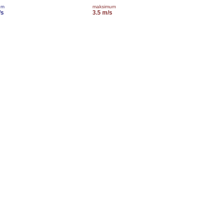
um
maksimum
/s
3.5 m/s