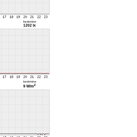
keskmine
1202 lx
keskmine
2
9 W/m