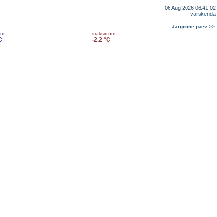
06 Aug 2026 06:41:02
värskenda
Järgmine päev >>
um
maksimum
C
-2.2 °C