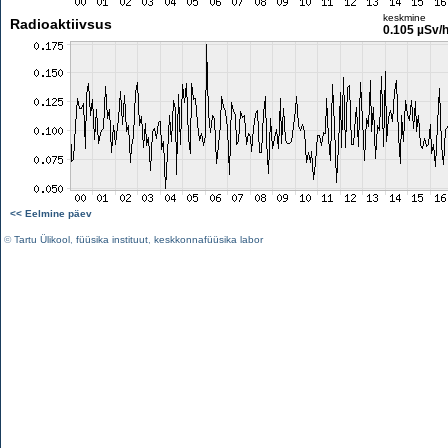
keskmine
Radioaktiivsus
0.105 µSv/
<< Eelmine päev
©
Tartu Ülikool
,
füüsika instituut
,
keskkonnafüüsika labor