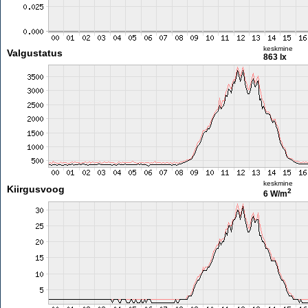
keskmine
Valgustatus
863 lx
keskmine
Kiirgusvoog
2
6 W/m