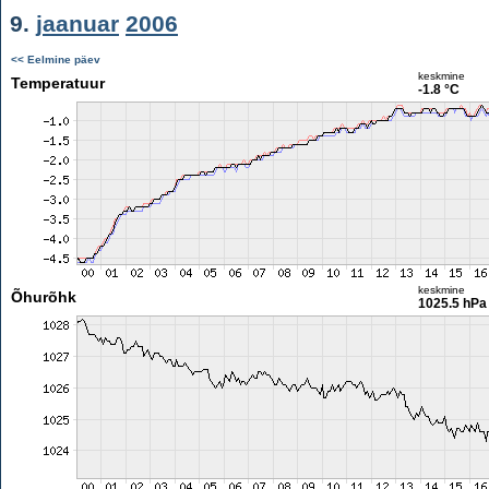
9.
jaanuar
2006
<< Eelmine päev
keskmine
Temperatuur
-1.8 °C
keskmine
Õhurõhk
1025.5 hPa