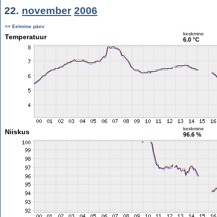
22.
november
2006
<< Eelmine päev
keskmine
Temperatuur
6.0 °C
keskmine
Niiskus
96.6 %