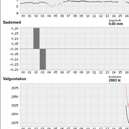
koguhulk
Sademed
0.00 mm
keskmine
Valgustatus
2883 lx