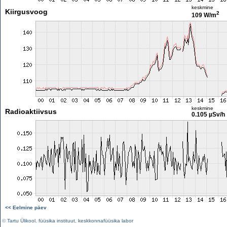
keskmine
Kiirgusvoog
2
109 W/m
keskmine
Radioaktiivsus
0.105 µSv/h
<< Eelmine päev
©
Tartu Ülikool
,
füüsika instituut
,
keskkonnafüüsika labor