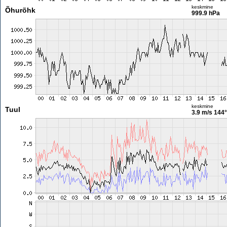
keskmine
Õhurõhk
999.9 hPa
keskmine
Tuul
3.9 m/s
144°