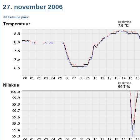
27.
november
2006
<< Eelmine päev
keskmine
Temperatuur
7.6 °C
keskmine
Niiskus
99.7 %