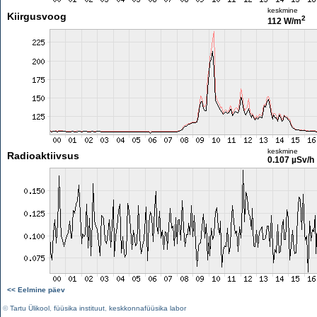
keskmine
Kiirgusvoog
2
112 W/m
keskmine
Radioaktiivsus
0.107 µSv/h
<< Eelmine päev
©
Tartu Ülikool
,
füüsika instituut
,
keskkonnafüüsika labor