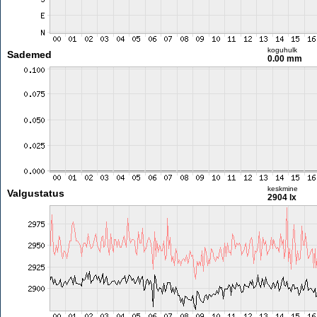
koguhulk
Sademed
0.00 mm
keskmine
Valgustatus
2904 lx