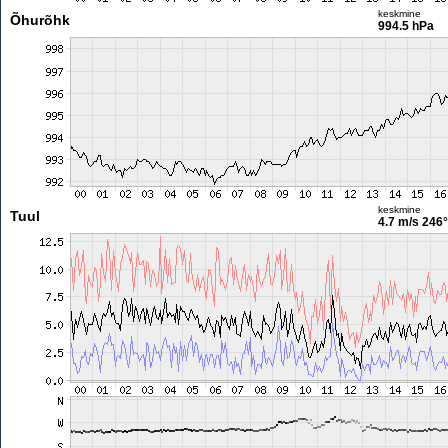
keskmine
Õhurõhk
994.5 hPa
keskmine
Tuul
4.7 m/s
246°