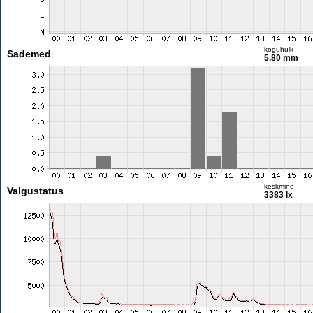
koguhulk
Sademed
5.80 mm
keskmine
Valgustatus
3383 lx