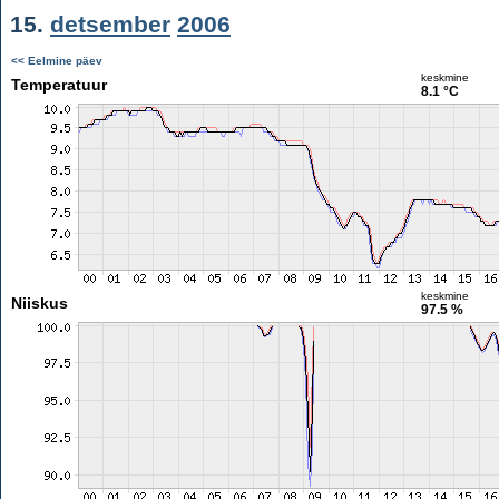
15.
detsember
2006
<< Eelmine päev
keskmine
Temperatuur
8.1 °C
keskmine
Niiskus
97.5 %