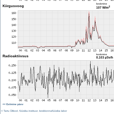
keskmine
Kiirgusvoog
2
107 W/m
keskmine
Radioaktiivsus
0.103 µSv/h
<< Eelmine päev
©
Tartu Ülikool
,
füüsika instituut
,
keskkonnafüüsika labor