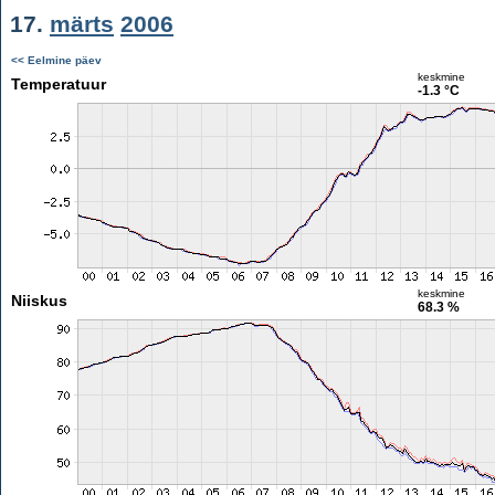
17.
märts
2006
<< Eelmine päev
keskmine
Temperatuur
-1.3 °C
keskmine
Niiskus
68.3 %