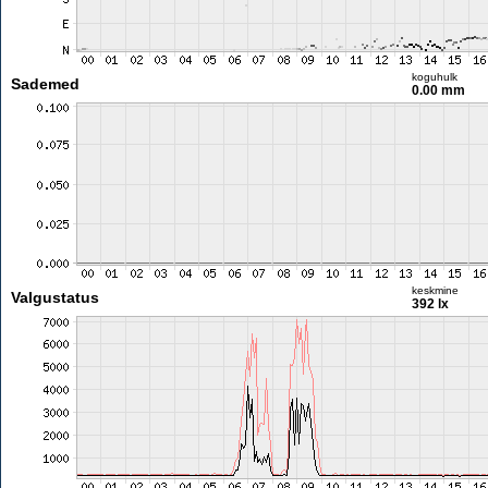
koguhulk
Sademed
0.00 mm
keskmine
Valgustatus
392 lx