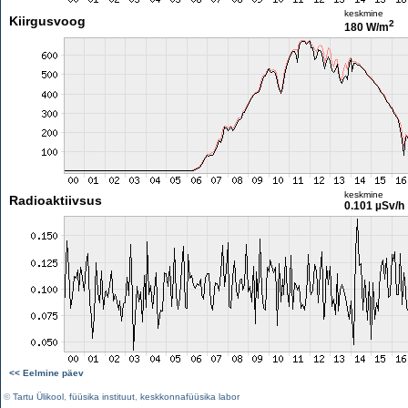
keskmine
Kiirgusvoog
2
180 W/m
keskmine
Radioaktiivsus
0.101 µSv/h
<< Eelmine päev
©
Tartu Ülikool
,
füüsika instituut
,
keskkonnafüüsika labor