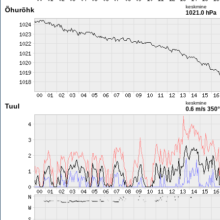
keskmine
Õhurõhk
1021.0 hPa
keskmine
Tuul
0.6 m/s
350°