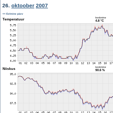
26.
oktoober
2007
<< Eelmine päev
keskmine
Temperatuur
4.8 °C
keskmine
Niiskus
90.6 %