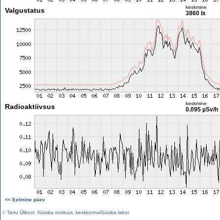
keskmine
Valgustatus
3860 lx
keskmine
Radioaktiivsus
0.095 µSv/h
<< Eelmine päev
©
Tartu Ülikool
,
füüsika instituut
,
keskkonnafüüsika labor