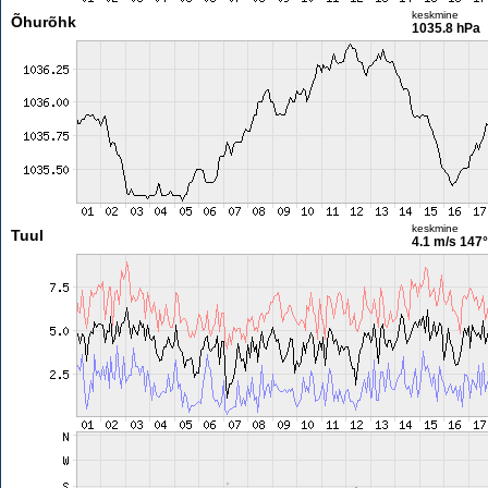
keskmine
Õhurõhk
1035.8 hPa
keskmine
Tuul
4.1 m/s
147°