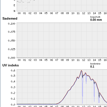
koguhulk
Sademed
0.00 mm
keskmine
UV indeks
0.1