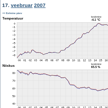
17.
veebruar
2007
<< Eelmine päev
keskmine
Temperatuur
-4.1 °C
keskmine
Niiskus
65.5 %