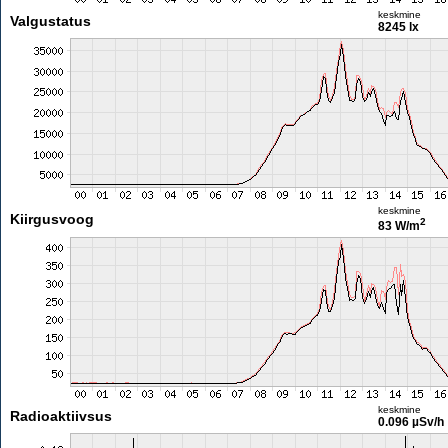
keskmine
Valgustatus
8245 lx
keskmine
Kiirgusvoog
2
83 W/m
keskmine
Radioaktiivsus
0.096 µSv/h