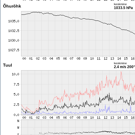
keskmine
Õhurõhk
1033.5 hPa
keskmine
Tuul
2.4 m/s
200°