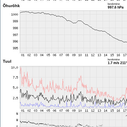
keskmine
Õhurõhk
997.6 hPa
keskmine
Tuul
1.7 m/s
211