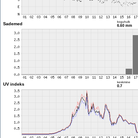
koguhulk
Sademed
6.60 mm
keskmine
UV indeks
0.7