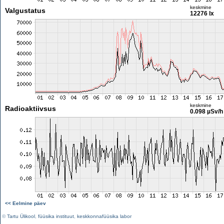
keskmine
Valgustatus
12276 lx
keskmine
Radioaktiivsus
0.098 µSv/h
<< Eelmine päev
©
Tartu Ülikool
,
füüsika instituut
,
keskkonnafüüsika labor