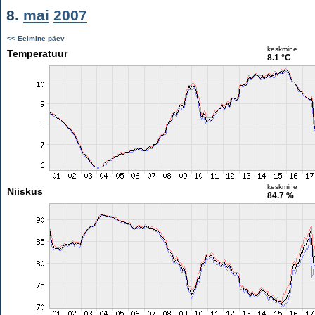
8.
mai
2007
<< Eelmine päev
keskmine
Temperatuur
8.1 °C
keskmine
Niiskus
84.7 %