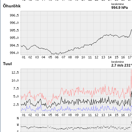
keskmine
Õhurõhk
994.9 hPa
keskmine
Tuul
2.7 m/s
231°