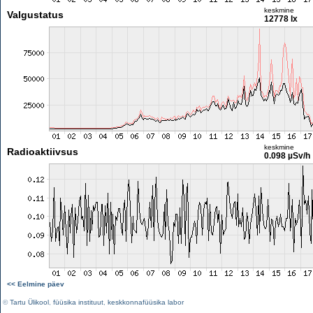
keskmine
Valgustatus
12778 lx
keskmine
Radioaktiivsus
0.098 µSv/h
<< Eelmine päev
©
Tartu Ülikool
,
füüsika instituut
,
keskkonnafüüsika labor