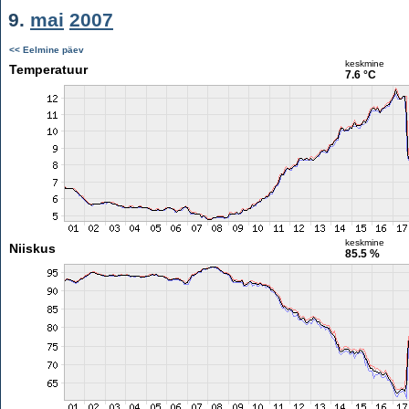
9.
mai
2007
<< Eelmine päev
keskmine
Temperatuur
7.6 °C
keskmine
Niiskus
85.5 %