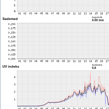
koguhulk
Sademed
0.00 mm
keskmine
UV indeks
0.8